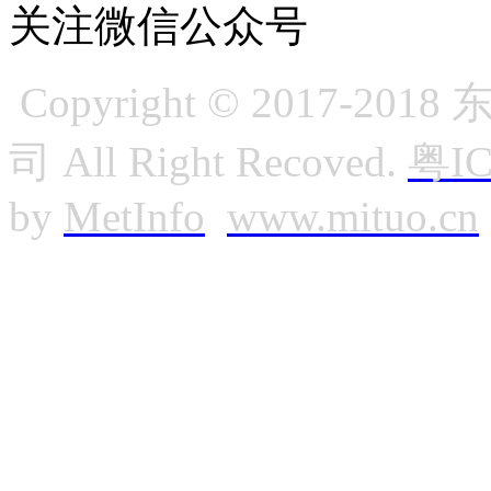
关注微信公众号
Copyright © 2017
司 All Right Recoved.
粤IC
by
MetInfo
www.mituo.cn