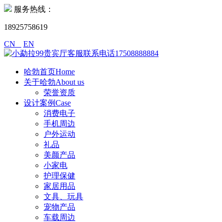
服务热线：
18925758619
CN
EN
哈勃首页Home
关于哈勃About us
荣誉资质
设计案例Case
消费电子
手机周边
户外运动
礼品
美颜产品
小家电
护理保健
家居用品
文具、玩具
宠物产品
车载周边