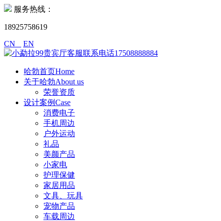
服务热线：
18925758619
CN
EN
哈勃首页Home
关于哈勃About us
荣誉资质
设计案例Case
消费电子
手机周边
户外运动
礼品
美颜产品
小家电
护理保健
家居用品
文具、玩具
宠物产品
车载周边